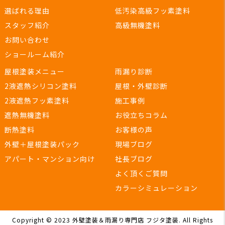
選ばれる理由
低汚染高級フッ素塗料
スタッフ紹介
高級無機塗料
お問い合わせ
ショールーム紹介
屋根塗装メニュー
雨漏り診断
2液遮熱シリコン塗料
屋根・外壁診断
2液遮熱フッ素塗料
施工事例
遮熱無機塗料
お役立ちコラム
断熱塗料
お客様の声
外壁＋屋根塗装パック
現場ブログ
アパート・マンション向け
社長ブログ
よく頂くご質問
カラーシミュレーション
Copyright © 2023 外壁塗装＆雨漏り専門店 フジタ塗装. All Rights