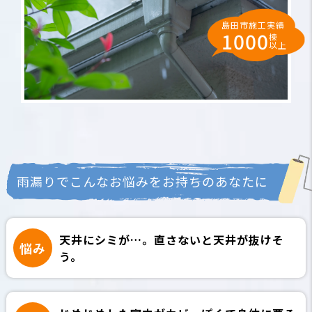
島田市施工実績
1000
棟
以上
雨漏りでこんなお悩みをお持ちのあなたに
天井にシミが…。
直さないと天井が抜けそ
悩み
う。