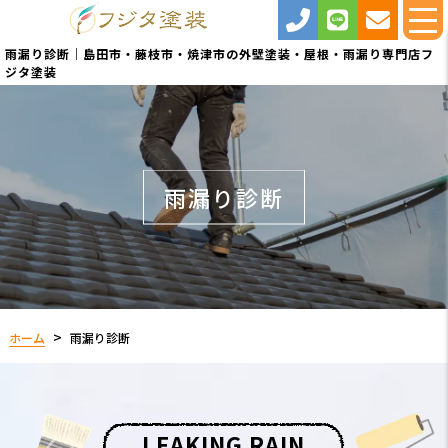
雨漏り診断｜島田市・藤枝市・焼津市の外壁塗装・屋根・雨漏り専門店フ
ジタ塗装
雨漏り診断
ホーム
雨漏り診断
L
E
A
K
I
N
G
R
A
I
N