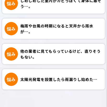
じめじめした室内がカビっぽくて
身体に悪そ
悩み
う…。
梅雨や台風の時期になると
天井から雨水
悩み
が…。
他の業者に見てもらっているけど、
直りそう
悩み
もない。
悩み
太陽光発電を設置したら
雨漏りし始めた…