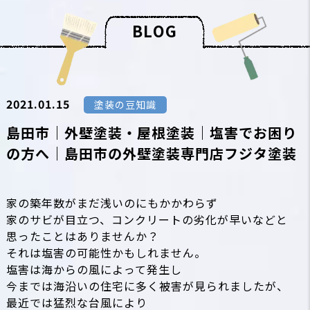
B
L
O
G
2021.01.15
塗装の豆知識
島田市｜外壁塗装・屋根塗装｜塩害でお困り
の方へ｜島田市の外壁塗装専門店フジタ塗装
家の築年数がまだ浅いのにもかかわらず
家のサビが目立つ、コンクリートの劣化が早い
などと
思ったことはありませんか？
それは
塩害
の可能性かもしれません。
塩害
は海からの風によって発生し
今までは海沿いの住宅に多く被害が見られましたが、
最近では猛烈な台風により