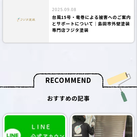
2025.09.08
台風15号・竜巻による被害へのご案内
とサポートについて｜島田市外壁塗装
専門店フジタ塗装
R
E
C
O
M
M
E
N
D
おすすめの記事