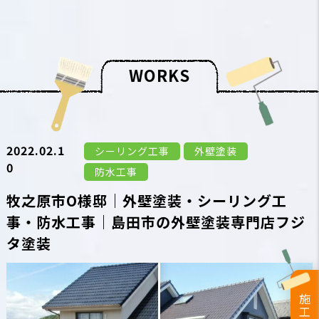
W
O
R
K
S
2022.02.1
シーリング工事
外壁塗装
0
防水工事
牧之原市O様邸｜外壁塗装・シーリング工
事・防水工事｜島田市の外壁塗装専門店フジ
タ塗装
施工事例