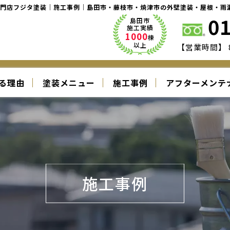
専門店フジタ塗装｜施工事例｜島田市・藤枝市・焼津市の外壁塗装・屋根・雨
0
島田市
施工実績
1000
棟
以上
【営業時間】 8
塗装メニュー
る理由
施工事例
アフターメンテ
施工事例