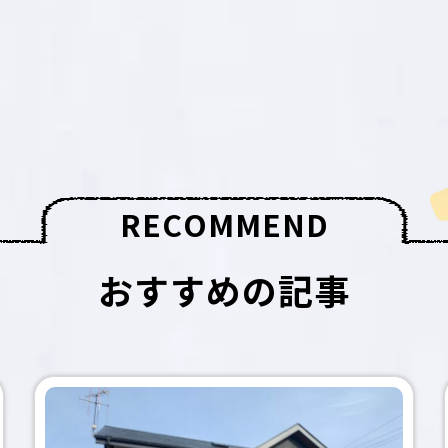
R
E
C
O
M
M
E
N
D
おすすめの記事