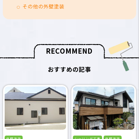
その他の外壁塗装
R
E
C
O
M
M
E
N
D
おすすめの記事
外壁塗装
シーリング工事
外壁塗装